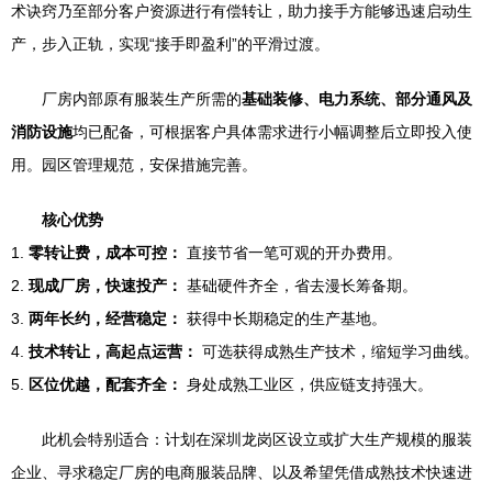
术诀窍乃至部分客户资源进行有偿转让，助力接手方能够迅速启动生
产，步入正轨，实现“接手即盈利”的平滑过渡。
厂房内部原有服装生产所需的
基础装修、电力系统、部分通风及
消防设施
均已配备，可根据客户具体需求进行小幅调整后立即投入使
用。园区管理规范，安保措施完善。
核心优势
1.
零转让费，成本可控：
直接节省一笔可观的开办费用。
2.
现成厂房，快速投产：
基础硬件齐全，省去漫长筹备期。
3.
两年长约，经营稳定：
获得中长期稳定的生产基地。
4.
技术转让，高起点运营：
可选获得成熟生产技术，缩短学习曲线。
5.
区位优越，配套齐全：
身处成熟工业区，供应链支持强大。
此机会特别适合：计划在深圳龙岗区设立或扩大生产规模的服装
企业、寻求稳定厂房的电商服装品牌、以及希望凭借成熟技术快速进